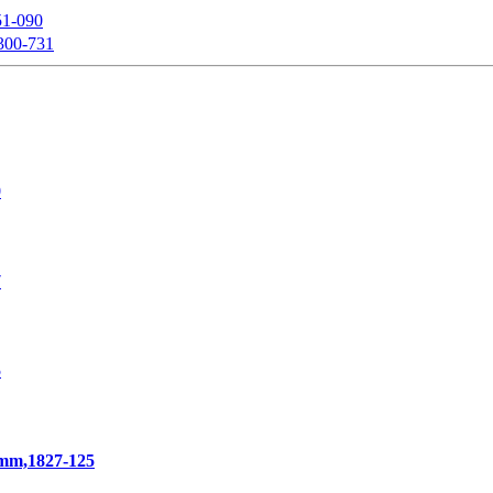
-090
00-731
0
7
5
,1827-125