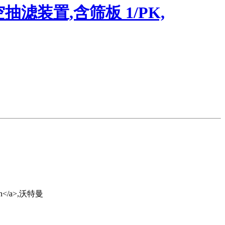
空抽滤装置,含筛板 1/PK,