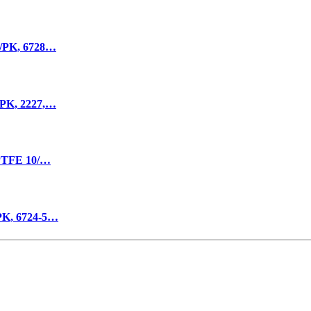
/PK, 6728…
PK, 2227,…
PTFE 10/…
K, 6724-5…