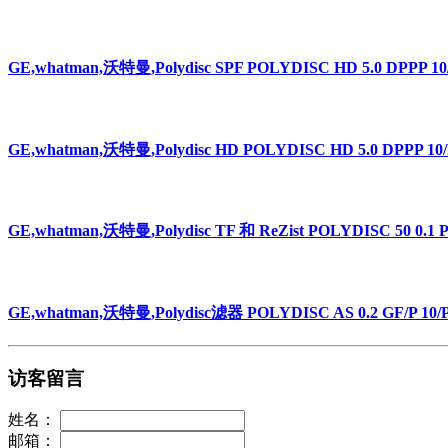
GE,whatman,沃特曼,Polydisc SPF POLYDISC HD 5.0 DPPP 10
GE,whatman,沃特曼,Polydisc HD POLYDISC HD 5.0 DPPP 10/
GE,whatman,沃特曼,Polydisc TF 和 ReZist POLYDISC 50 0.1 
GE,whatman,沃特曼,Polydisc滤器 POLYDISC AS 0.2 GF/P 10/P
访客留言
姓名：
邮箱：