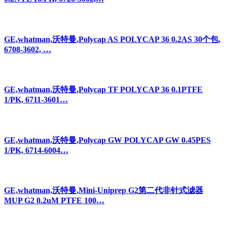
GE,whatman,沃特曼,Polycap AS POLYCAP 36 0.2AS 30个包,
6708-3602, …
GE,whatman,沃特曼,Polycap TF POLYCAP 36 0.1PTFE
1/PK, 6711-3601…
GE,whatman,沃特曼,Polycap GW POLYCAP GW 0.45PES
1/PK, 6714-6004…
GE,whatman,沃特曼,Mini-Uniprep G2第二代非针式滤器
MUP G2 0.2uM PTFE 100…