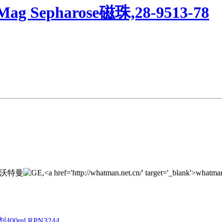
ag Sepharose磁珠,28-9513-78
400ml,RPN3244