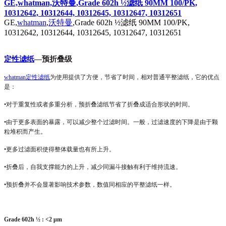
GE,whatman,沃特曼,Grade 602h ½滤纸 90MM 100/PK,
10312642, 10312644, 10312645, 10312647, 10312651
GE,
whatman
,
沃特曼
,Grade 602h ½滤纸 90MM 100/PK,
10312642, 10312644, 10312645, 10312647, 10312651
定性滤纸
―
预折叠级
whatman
定性滤纸
为使用提供了方便，节省了时间，相对普通平整滤纸，它的优点
是：
•对于重复性或者多重分析，预折叠滤纸节省了折叠成适合形状的时间。
•由于更多表面的暴露，可以减少整个过滤时间。一般，过滤速度的下降是由于颗
粒堆积而产生。
•更多过滤面积使得整体载量也有所上升。
•折叠后，自我支撑能力的上升，减少同漏斗接触有利于维持流速。
•预折叠并不会显著影响技术参数，数值同相应的平整滤纸一样。
Grade 602h
½
: <2
μ
m