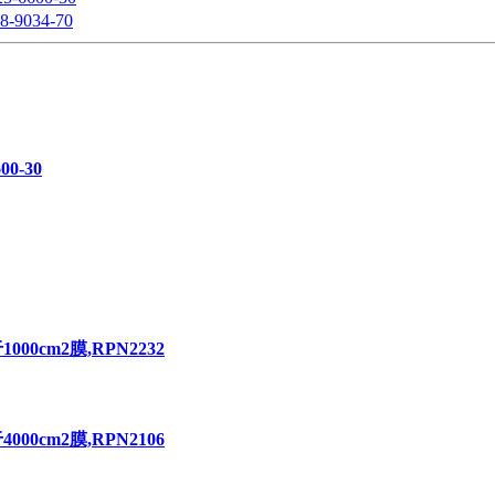
9034-70
00-30
000cm2膜,RPN2232
000cm2膜,RPN2106