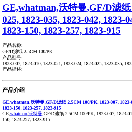
GE,whatman,沃特曼,GF/D滤纸 2.5CM
025, 1823-035, 1823-042, 1823-0
1823-150, 1823-257, 1823-915
产品名称:
GF/D滤纸 2.5CM 100/PK
产品型号:
1823-007, 1823-010, 1823-021, 1823-024, 1823-025, 1823-035, 182
产品描述:
产品介绍
GE,whatman,沃特曼,GF/D滤纸 2.5CM 100/PK, 1823-007, 1823-010, 182
1823-150, 1823-257, 1823-915
GE,
whatman
,
沃特曼
,GF/D滤纸 2.5CM 100/PK, 1823-007, 1823-010, 
150, 1823-257, 1823-915