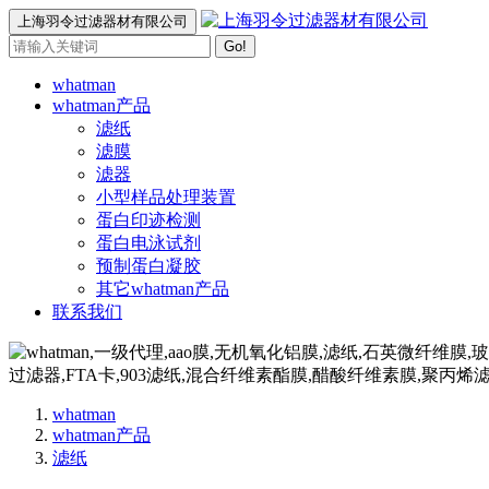
上海羽令过滤器材有限公司
Go!
whatman
whatman产品
滤纸
滤膜
滤器
小型样品处理装置
蛋白印迹检测
蛋白电泳试剂
预制蛋白凝胶
其它whatman产品
联系我们
whatman
whatman产品
滤纸