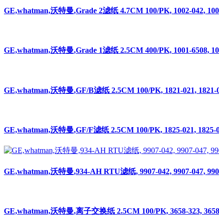
GE,whatman,沃特曼,Grade 2滤纸 4.7CM 100/PK, 1002-042, 100
GE,whatman,沃特曼,Grade 1滤纸 2.5CM 400/PK, 1001-6508, 10
GE,whatman,沃特曼,GF/B滤纸 2.5CM 100/PK, 1821-021, 1821-0
GE,whatman,沃特曼,GF/F滤纸 2.5CM 100/PK, 1825-021, 1825-0
GE,whatman,沃特曼,934-AH RTU滤纸, 9907-042, 9907-047, 990
GE,whatman,沃特曼,离子交换纸 2.5CM 100/PK, 3658-323, 3658-