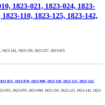
 1823-021, 1823-024, 1823-
, 1823-110, 1823-125, 1823-142,
, 1823-142, 1823-150, 1823-257, 1823-915
-055, 1823-070, 1823-090, 1823-110, 1823-125, 1823-142,
3-055, 1823-070, 1823-090, 1823-110, 1823-125, 1823-142, 1823-