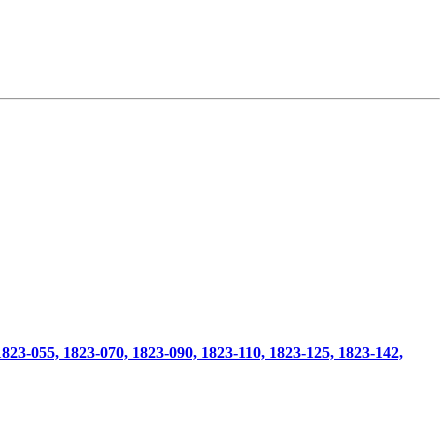
-055, 1823-070, 1823-090, 1823-110, 1823-125, 1823-142,