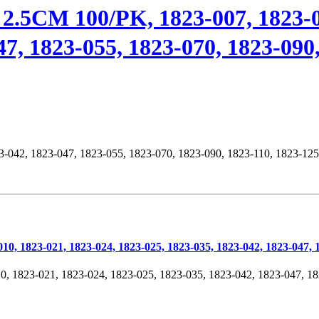
 100/PK, 1823-007, 1823-010,
47, 1823-055, 1823-070, 1823-090
3-042, 1823-047, 1823-055, 1823-070, 1823-090, 1823-110, 1823-125
3-021, 1823-024, 1823-025, 1823-035, 1823-042, 1823-047, 1823
1823-021, 1823-024, 1823-025, 1823-035, 1823-042, 1823-047, 182