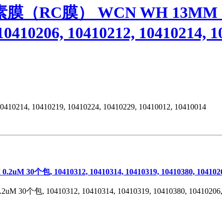
（RC膜） WCN WH 13MM 0.2u
10410206, 10410212, 10410214, 1
10410214, 10410219, 10410224, 10410229, 10410012, 10410014
0410312, 10410314, 10410319, 10410380, 10410206, 1041
10410312, 10410314, 10410319, 10410380, 10410206, 10410