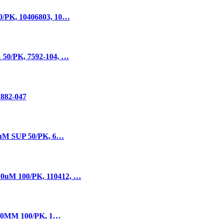
, 10406803, 10…
PK, 7592-104, …
882-047
 SUP 50/PK, 6…
100/PK, 110412, …
0MM 100/PK, 1…