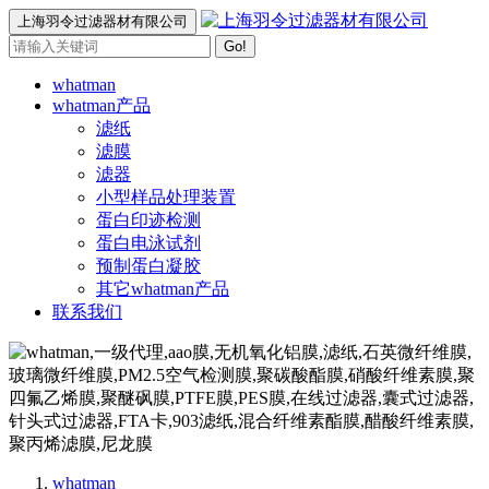
上海羽令过滤器材有限公司
Go!
whatman
whatman产品
滤纸
滤膜
滤器
小型样品处理装置
蛋白印迹检测
蛋白电泳试剂
预制蛋白凝胶
其它whatman产品
联系我们
whatman